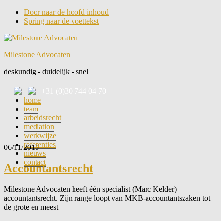
Door naar de hoofd inhoud
Spring naar de voettekst
Milestone Advocaten
deskundig - duidelijk - snel
+31 (0)30 744 04 70
home
team
arbeidsrecht
mediation
werkwijze
referenties
06/11/2015
nieuws
contact
Accountantsrecht
Milestone Advocaten heeft één specialist (Marc Kelder)
accountantsrecht. Zijn range loopt van MKB-accountantszaken tot
de grote en meest